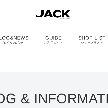
LOG&NEWS
GUIDE
SHOP LIST
ブログ/お知らせ
ご利用ガイド
ショップリスト
ブログ
よくある質問
中国・四国・九
ニュース
お客様の声
近畿
コンタクト
関東・中部
OG & INFORMAT
プライバシーポリシ
ー