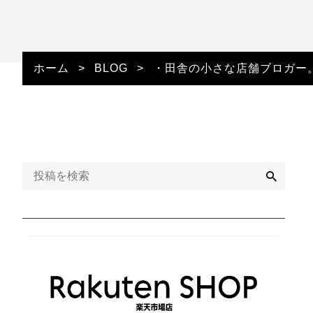
ホーム
>
BLOG
>
・田舎の小さな店舗ブロガー
検
索