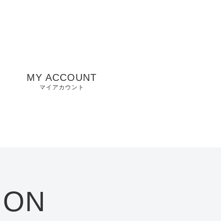
MY ACCOUNT
マイアカウント
州
山口県店舗
お気に入り
兵庫県店舗
愛知県店舗
大阪府店舗
ION
静岡県店舗
滋賀県店舗