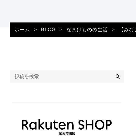
ホーム
>
BLOG
>
なまけものの生活
>
【みな
検
索