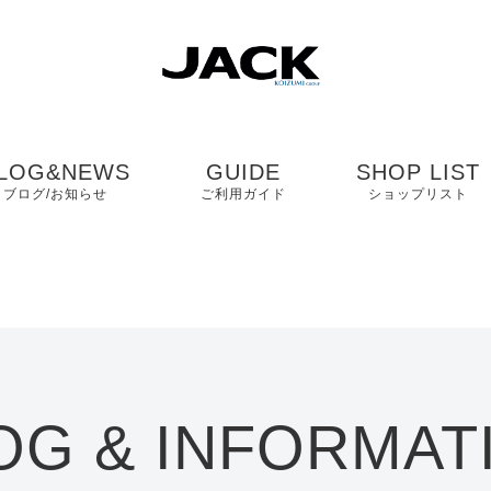
LOG&NEWS
GUIDE
SHOP LIST
ブログ/お知らせ
ご利用ガイド
ショップリスト
ブログ
よくある質問
中国・四国・九
ニュース
お客様の声
近畿
コンタクト
関東・中部
OG & INFORMAT
プライバシーポリシ
ー