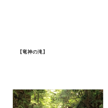
【竜神の滝】