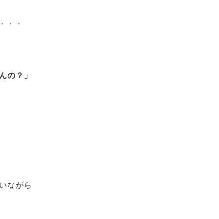
々、、、
んの？」
いながら