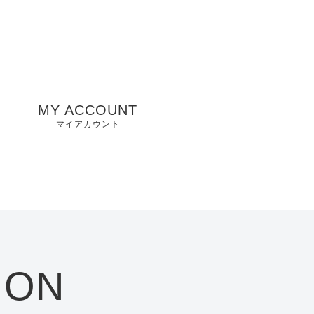
MY ACCOUNT
マイアカウント
州
山口県店舗
お気に入り
兵庫県店舗
愛知県店舗
大阪府店舗
ION
静岡県店舗
滋賀県店舗