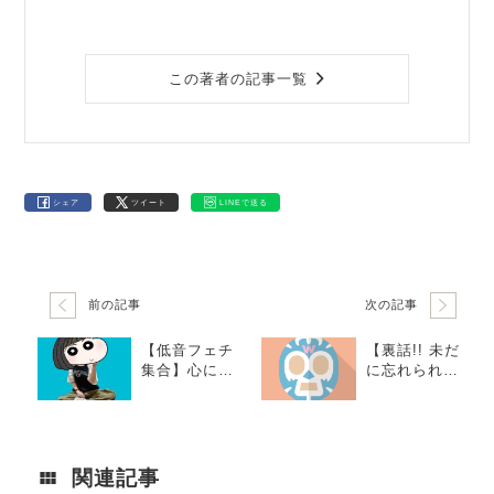
この著者の記事一覧
シェア
ツイート
LINEで送る
前の記事
次の記事
【低音フェチ
【裏話!! 未だ
集合】心に響
に忘れられな
く低音ラッパ
い!?】 4年前
ー3選！教える
に聞いたバイ
よ。きむらさ
ヤーの衝撃的
んの水曜日。
な言葉。
関連記事