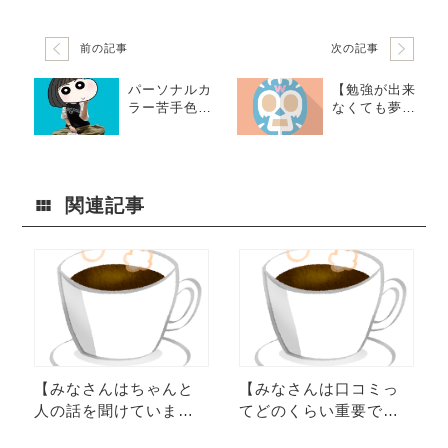
前の記事
次の記事
パーソナルカ
【勉強が出来
ラー苦手色で
なくても夢は
も上手く着る
かなう!!】みな
方法を教える
さんは、誰に
よ。きむらさ
も負けないも
んの水曜日。
のをもってい
ますか？
関連記事
【みなさんはちゃんと
【みなさんは口コミっ
人の話を聞けています
てどのくらい重要です
か？】話を聞く時の極
か？】田舎の小さな店