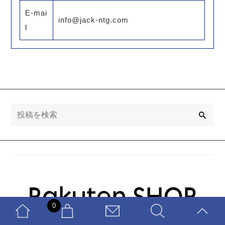
E-mai
info@jack-ntg.com
l
検
索
0