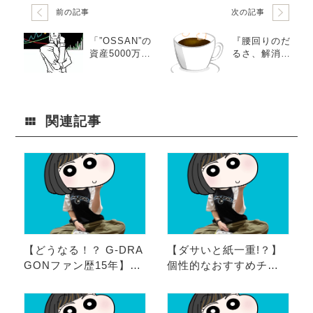
前の記事
次の記事
「”OSSAN”の
『腰回りのだ
資産5000万へ
るさ、解消で
の道」お金に
きます』小さ
対する意識を
な店舗ブロガ
変えろ!! 第13
ーモリヒロの
弾。
健康体操シリ
ーズ
関連記事
【どうなる！？ G-DRA
【ダサいと紙一重!？】
GONファン歴15年】現
個性的なおすすめチャ
在不安いっぱいきむら
ンキースニーカー5個紹
が送るジヨンオススメ
介するよ。
ソング4選！！