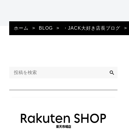
ホーム
>
BLOG
>
・JACK大好き店長ブログ
>
検
索