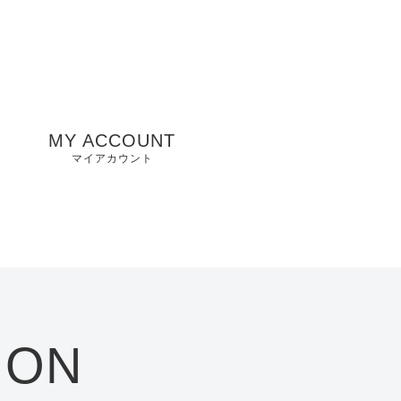
MY ACCOUNT
マイアカウント
州
山口県店舗
お気に入り
兵庫県店舗
愛知県店舗
大阪府店舗
ION
静岡県店舗
滋賀県店舗