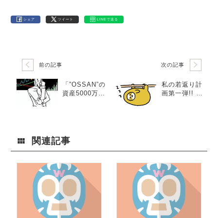
シェア
ツイート
LINEで送る
前の記事
次の記事
「”OSSAN”の
私の若返り計
資産5000万へ
画第一弾!! 女
の道」お金に
の永遠のテー
対する意識を
マ「若く見ら
変えろ!! 第20
れたい！」笑
弾。
関連記事