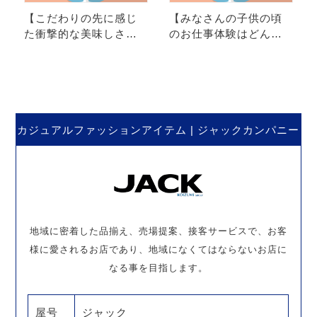
【こだわりの先に感じ
【みなさんの子供の頃
た衝撃的な美味しさ】
のお仕事体験はどんな
食べる事好きな私のお
事をしましたか？】私
すすめ〇〇をご紹介!!
も成長出来たイベン
ト。ありがとうキッ
ズ。
カジュアルファッションアイテム | ジャックカンパニー
地域に密着した品揃え、売場提案、接客サービスで、お客
様に愛されるお店であり、地域になくてはならないお店に
なる事を目指します。
屋号
ジャック