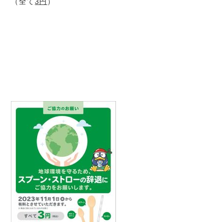
（全て
3円
）