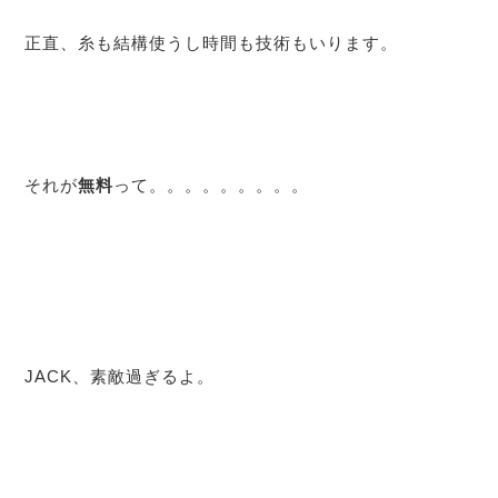
正直、糸も結構使うし時間も技術もいります。
それが
無料
って。。。。。。。。。
JACK、素敵過ぎるよ。