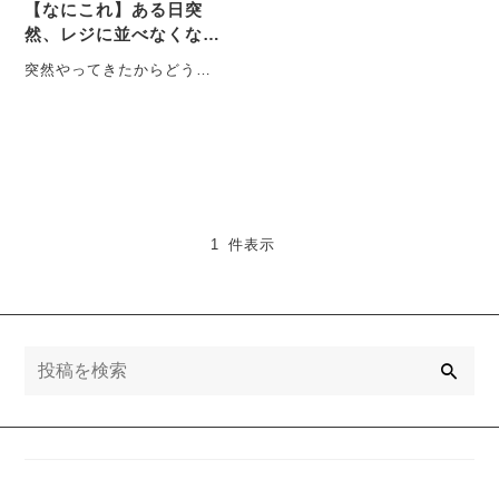
【なにこれ】ある日突
然、レジに並べなくなっ
た35歳の私が“普通”を
突然やってきたからどうし
取り戻すまで
たら良いかわからなかっ
た。こんにちは。きむらで
す。最近「リカバリー」と
いう・・・
1 件表示
検
索