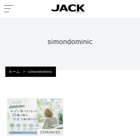
simondominic
ホーム
>
simondominic
2026/06/23